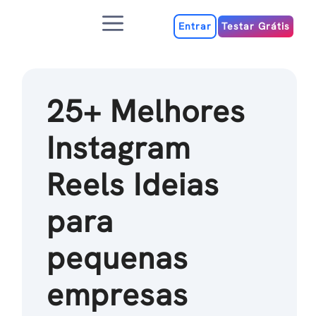
Ir
Menu
para
Entrar
Testar Grátis
o
conteúdo
25+ Melhores
Instagram
Reels Ideias
para
pequenas
empresas