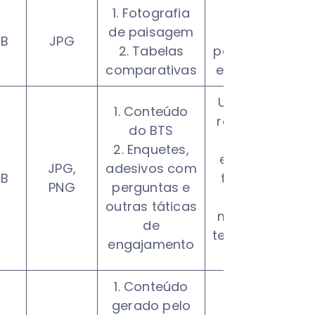
1. Fotografia
Ideal para
de paisagem
fotos
MB
JPG
2. Tabelas
panorâmicas
comparativas
e paisagens.
Use o modo
1. Conteúdo
retrato para
do BTS
uma
2. Enquetes,
experiência
JPG,
adesivos com
MB
totalmente
PNG
perguntas e
imersiva e
outras táticas
mantenha o
de
texto na zona
engajamento
segura.
1. Conteúdo
gerado pelo
Pré-