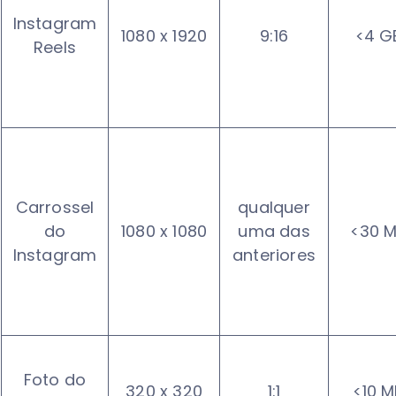
Instagram
1080 x 1920
9:16
<4 G
Reels
Carrossel
qualquer
do
1080 x 1080
uma das
<30 
Instagram
anteriores
Foto do
320 x 320
1:1
<10 M