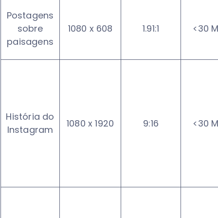
Postagens
sobre
1080 x 608
1.91:1
<30 
paisagens
História do
1080 x 1920
9:16
<30 
Instagram