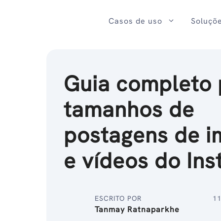
Ir
para
Casos de uso
Soluçõ
o
conteúdo
Guia completo 
tamanhos de
postagens de 
e vídeos do In
ESCRITO POR
11
Tanmay Ratnaparkhe