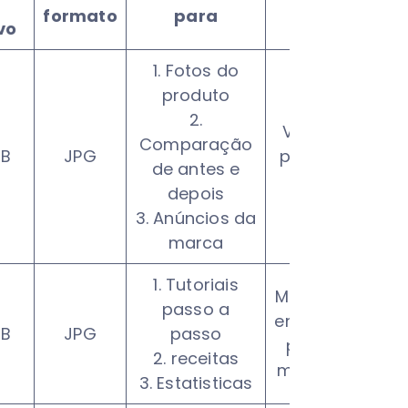
formato
para
Práticas
vo
1. Fotos do
produto
2.
Visual limpo
Comparação
MB
JPG
para manter
de antes e
a estética
depois
3. Anúncios da
marca
1. Tutoriais
Maior taxa de
passo a
engajamento,
MB
JPG
passo
pois ocupa
2. receitas
mais espaço.
3. Estatisticas