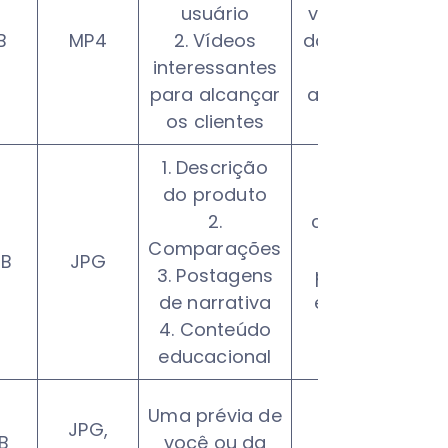
usuário
visualização
B
MP4
2. Vídeos
das colheitas
interessantes
até 4:5 na
para alcançar
alimentação
os clientes
1. Descrição
do produto
Grade
2.
consistente
Comparações
adequada
MB
JPG
3. Postagens
para posts
de narrativa
educativos
4. Conteúdo
longos
educacional
Mantenha
Uma prévia de
JPG,
uma boa
B
você ou da