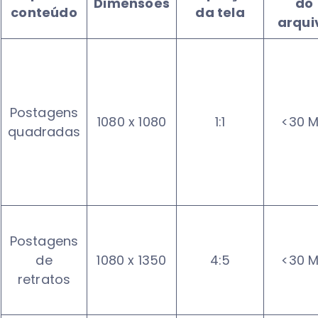
Dimensões
do
conteúdo
da tela
arqui
Postagens
1080 x 1080
1:1
<30 
quadradas
Postagens
de
1080 x 1350
4:5
<30 
retratos