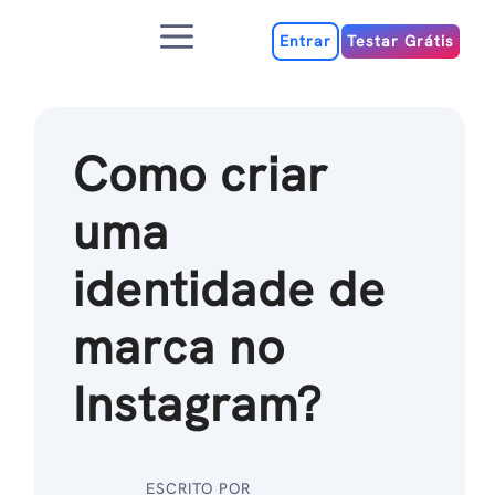
Ir
Menu
para
Entrar
Testar Grátis
o
conteúdo
Como criar
uma
identidade de
marca no
Instagram?
ESCRITO POR