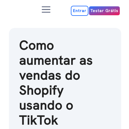
Ir
Menu
para
Entrar
Testar Grátis
o
conteúdo
Como
aumentar as
vendas do
Shopify
usando o
TikTok