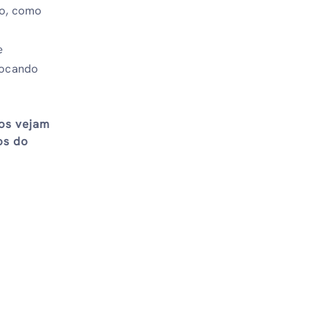
do, como
e
tocando
ios vejam
os do