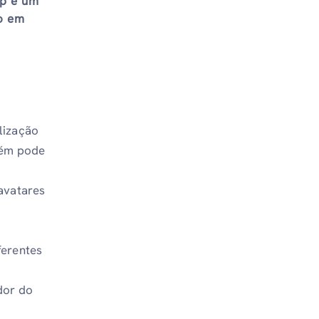
ap é um
o em
lização
uém pode
 avatares
ferentes
dor do