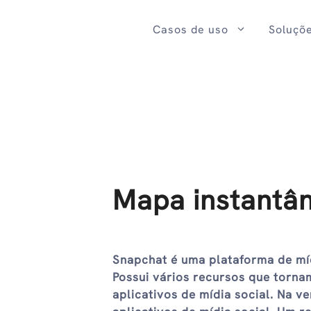
Ir
para
Casos de uso
Soluçõ
o
conteúdo
Mapa instantâ
Snapchat é uma plataforma de mí
Possui vários recursos que torna
aplicativos de mídia social. Na 