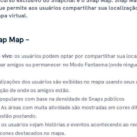
recurso exclusivo do Snapchat é o Snap Map. Snap M
ue permite aos usuários compartilhar sua localizaçã
a virtual.
nap Map –
 vivo
: os usuários podem optar por compartilhar sua loca
onar amigos ou permanecer no Modo Fantasma (onde ning
calizações dos usuários são exibidas no mapa usando seus
icação de onde os amigos estão.
 populares com base na densidade de Snaps públicos
 As áreas com muita atividade são mostradas em cores di
estão postando.
e os usuários vejam histórias e eventos acontecendo ao re
ícones destacados no mapa.