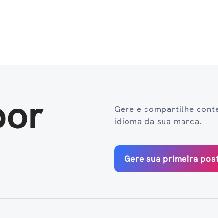
por
Gere e compartilhe cont
idioma da sua marca.
Gere sua primeira po