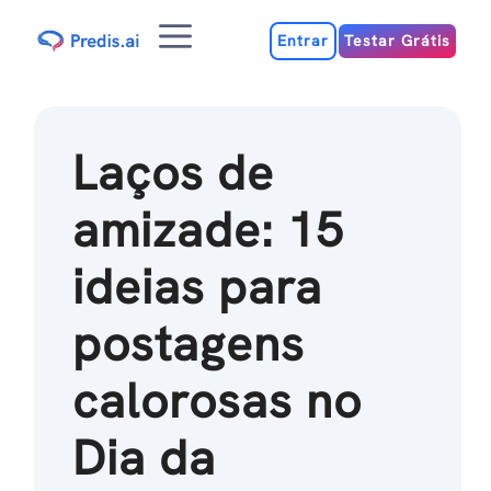
Ir
Menu
para
Entrar
Testar Grátis
o
conteúdo
Laços de
amizade: 15
ideias para
postagens
calorosas no
Dia da