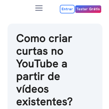
Ir
Menu
para
Entrar
Testar Grátis
o
conteúdo
Como criar
curtas no
YouTube a
partir de
vídeos
existentes?