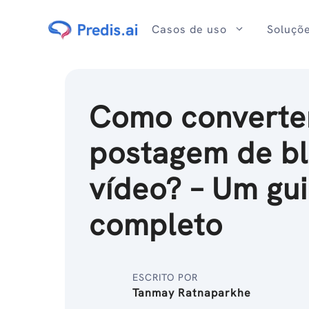
Ir
para
Casos de uso
Soluçõ
o
conteúdo
Como converte
postagem de b
vídeo? – Um gu
completo
ESCRITO POR
Tanmay Ratnaparkhe