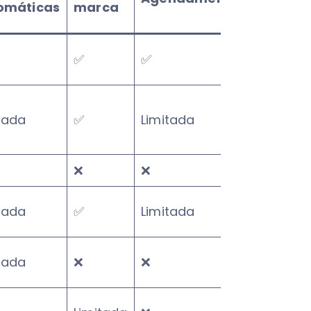
omáticas
marca
Free
✅
✅
✅
tada
✅
Limitada
✅
❌
❌
Pagos
tada
✅
Limitada
✅
tada
❌
❌
✅