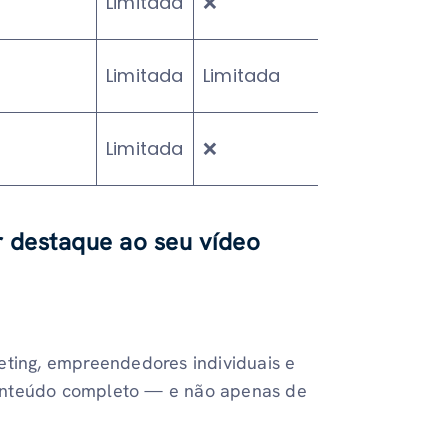
Limitada
❌
Limitada
Limitada
Limitada
Pagos
Limitada
❌
Pagos
r destaque ao seu vídeo
eting, empreendedores individuais e
conteúdo completo — e não apenas de