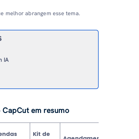
que melhor abrangem esse tema.
s
m IA
o CapCut em resumo
Marca
endas
Kit de
Agendamento
d'água-