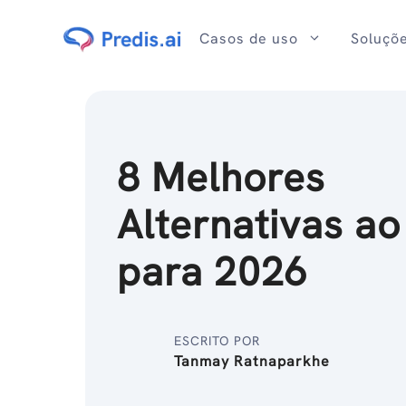
Ir
para
Casos de uso
Soluçõ
o
conteúdo
8 Melhores
Alternativas a
para 2026
ESCRITO POR
Tanmay Ratnaparkhe