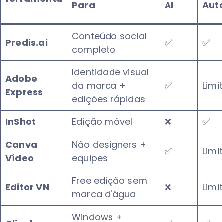
Para
AI
Aut
Conteúdo social
Predis.ai
✅
✅
completo
Identidade visual
Adobe
da marca +
✅
Limi
Express
edições rápidas
InShot
Edição móvel
❌
✅
Canva
Não designers +
✅
Limi
Vídeo
equipes
Free edição sem
Editor VN
❌
Limi
marca d'água
Windows +