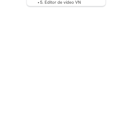
5. Editor de vídeo VN
6. Clipchamp
7. Veed.io
8. FlexClip
Como escolher a
ferramenta certa para o seu
fluxo de trabalho
O mecanismo de conteúdo
de 10 minutos: substitua
todo o fluxo de trabalho do
CapCut.
Perguntas frequentes