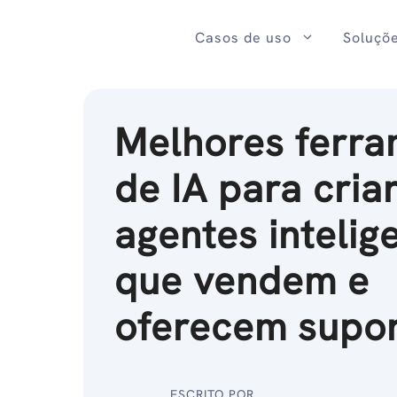
Ir
para
Casos de uso
Soluçõ
o
conteúdo
Melhores ferr
de IA para cria
agentes intelig
que vendem e
oferecem supo
ESCRITO POR