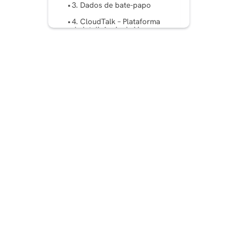
3. Dados de bate-papo
4. CloudTalk – Plataforma
de Inteligência de Voz com
Inteligência Artificial
5. Colmeia
6. Tímido
7. IA Conversacional Drift
8. HubSpot ChatSpot (Bot
de CRM com tecnologia de
IA)
9. Predis.ai
10. BotPenguin
11. Chat REVE
12. Knowmax – Plataforma
de Gestão de
Conhecimento Guiada por
IA
Etapas para construir um
agente de IA que fecha