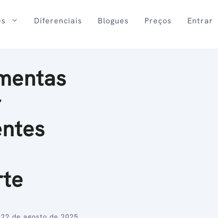
es
Diferenciais
Blogues
Preços
Entrar
amentas
r
entes
rte
22 de agosto de 2025