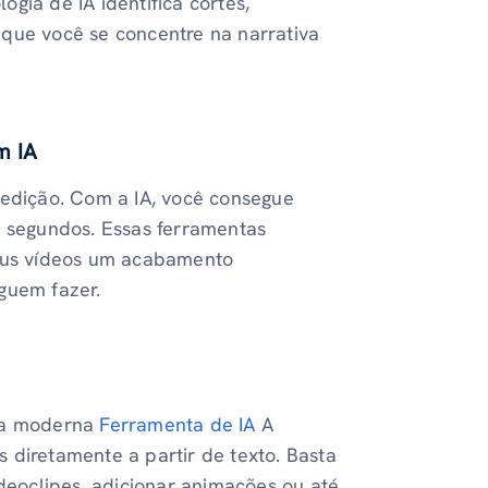
gia de IA identifica cortes,
 que você se concentre na narrativa
m IA
 edição. Com a IA, você consegue
m segundos. Essas ferramentas
seus vídeos um acabamento
guem fazer.
gia moderna
Ferramenta de IA
A
 diretamente a partir de texto. Basta
ideoclipes, adicionar animações ou até