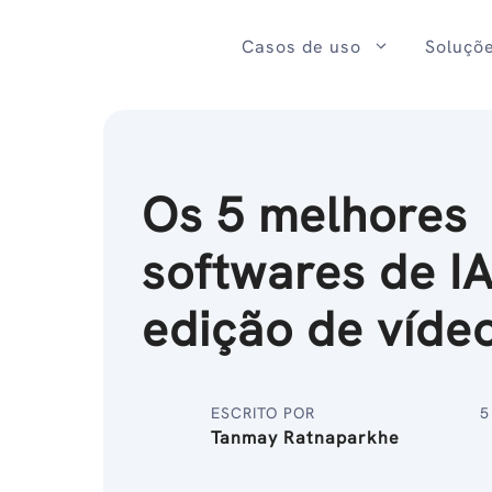
Ir
para
Casos de uso
Soluçõ
o
conteúdo
Os 5 melhores
softwares de I
edição de víde
ESCRITO POR
5
Tanmay Ratnaparkhe