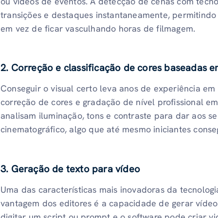
ou vídeos de eventos. A detecção de cenas com tecnolo
transições e destaques instantaneamente, permitindo
em vez de ficar vasculhando horas de filmagem.
2. Correção e classificação de cores baseadas e
Conseguir o visual certo leva anos de experiência em
correção de cores e gradação de nível profissional e
analisam iluminação, tons e contraste para dar aos 
cinematográfico, algo que até mesmo iniciantes conse
3. Geração de texto para vídeo
Uma das características mais inovadoras da tecnolo
vantagem dos editores é a capacidade de gerar vídeos
digitar um script ou prompt e o software pode criar v