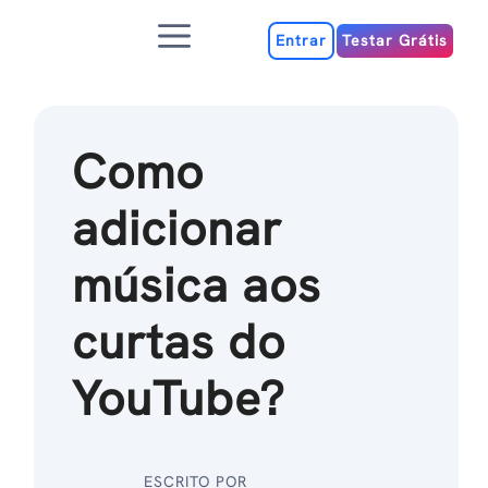
Ir
Menu
para
Entrar
Testar Grátis
o
conteúdo
Como
adicionar
música aos
curtas do
YouTube?
ESCRITO POR