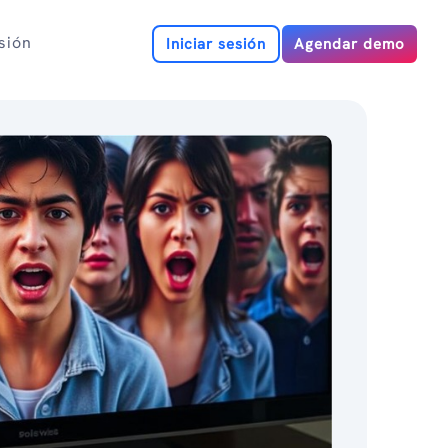
esión
Iniciar sesión
Agendar demo