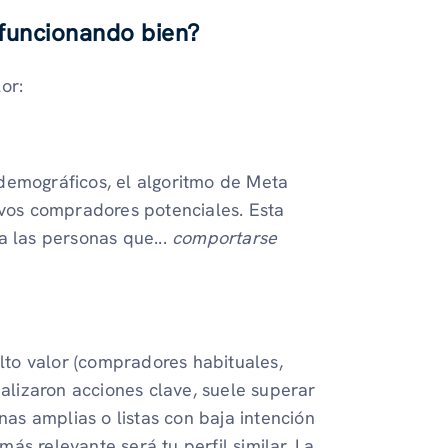
 funcionando bien?
or:
demográficos, el algoritmo de Meta
evos compradores potenciales. Esta
a las personas que...
comportarse
alto valor (compradores habituales,
ealizaron acciones clave, suele superar
nas amplias o listas con baja intención
s relevante será tu perfil similar. La