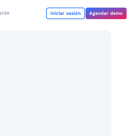
esión
Iniciar sesión
Agendar demo