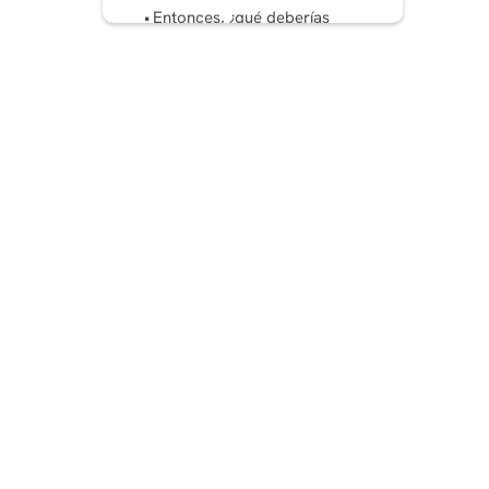
Entonces, ¿qué deberías
elegir?
¿Cómo combinar la
segmentación similar y la
segmentación amplia?
Y el ganador es
PREGUNTAS MÁS
FRECUENTES: