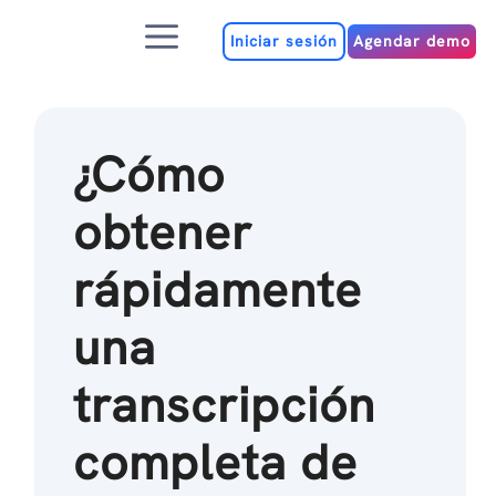
Ir
Menú
al
Iniciar sesión
Agendar demo
contenido
¿Cómo
obtener
rápidamente
una
transcripción
completa de