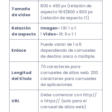
800 x 450 px (relación de
Tamaño
aspecto 16:9)800 x 800 px
de vídeo
(relación de aspecto 1:1)
Relación
Imagen-
1.91: 1 o 1:
de aspecto
1
Vídeo-
16: 9 o 1: 1
Puede variar de 1 a 6
Enlace
dependiendo de carruseles
de destino único o múltiple.
70 caracteres para
Longitud
carruseles de sitios web. 200
del título
caracteres para carruseles
de aplicaciones.
Debe comenzar con http://
URL
o https:// (solo para el
carrusel de sitios web)