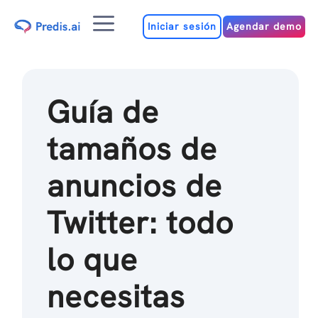
Ir
Menú
al
Iniciar sesión
Agendar demo
contenido
Guía de
tamaños de
anuncios de
Twitter: todo
lo que
necesitas