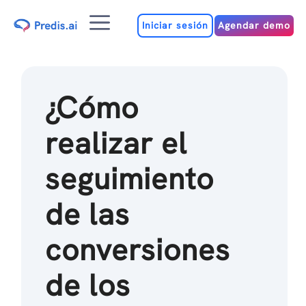
Ir
Menú
al
Iniciar sesión
Agendar demo
contenido
¿Cómo
realizar el
seguimiento
de las
conversiones
de los