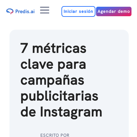
Ir
Menú
al
Iniciar sesión
Agendar demo
contenido
7 métricas
clave para
campañas
publicitarias
de Instagram
ESCRITO POR