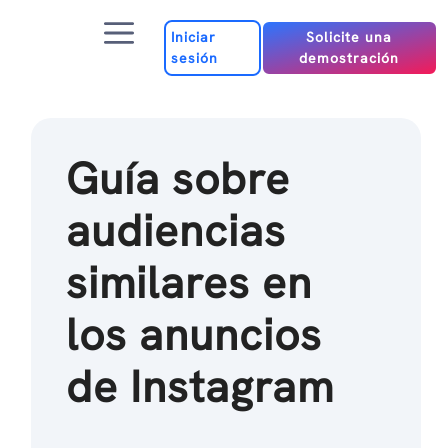
Ir
Menú
al
Iniciar
Solicite una
sesión
demostración
contenido
Guía sobre
audiencias
similares en
los anuncios
de Instagram