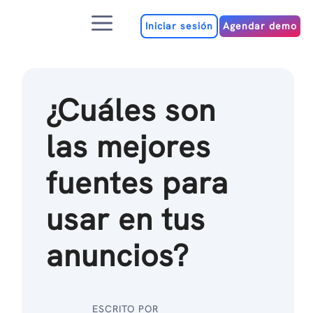
Ir
Menú
al
Iniciar sesión
Agendar demo
contenido
¿Cuáles son
las mejores
fuentes para
usar en tus
anuncios?
ESCRITO POR