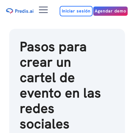
Ir
Menú
al
Iniciar sesión
Agendar demo
contenido
Pasos para
crear un
cartel de
evento en las
redes
sociales