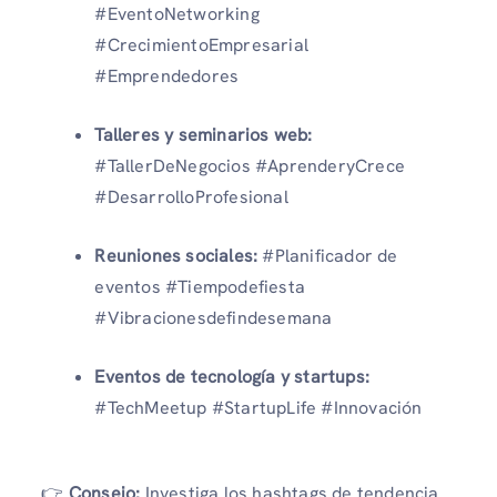
#EventoNetworking
#CrecimientoEmpresarial
#Emprendedores
Talleres y seminarios web:
#TallerDeNegocios #AprenderyCrece
#DesarrolloProfesional
Reuniones sociales:
#Planificador de
eventos #Tiempodefiesta
#Vibracionesdefindesemana
Eventos de tecnología y startups:
#TechMeetup #StartupLife #Innovación
👉
Consejo:
Investiga los hashtags de tendencia