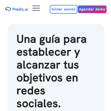
Ir
Menú
al
Iniciar sesión
Agendar demo
contenido
Una guía para
establecer y
alcanzar tus
objetivos en
redes
sociales.