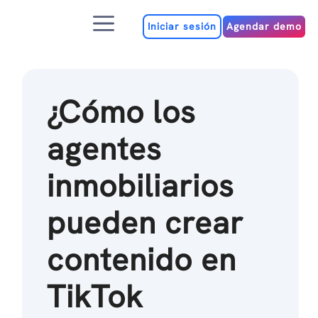
Ir
Menú
al
Iniciar sesión
Agendar demo
contenido
¿Cómo los
agentes
inmobiliarios
pueden crear
contenido en
TikTok