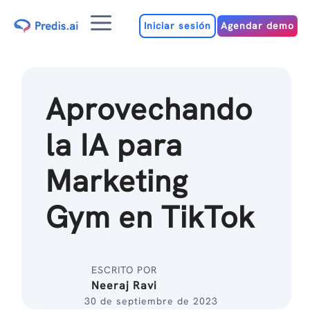
Ir
Menú
al
Iniciar sesión
Agendar demo
contenido
Aprovechando
la IA para
Marketing
Gym en TikTok
ESCRITO POR
Neeraj Ravi
30 de septiembre de 2023