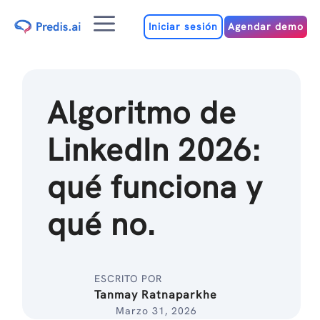
Ir
Menú
al
Iniciar sesión
Agendar demo
contenido
Algoritmo de
LinkedIn 2026:
qué funciona y
qué no.
ESCRITO POR
Tanmay Ratnaparkhe
Marzo 31, 2026