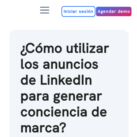
Ir
Menú
al
Iniciar sesión
Agendar demo
contenido
¿Cómo utilizar
los anuncios
de LinkedIn
para generar
conciencia de
marca?