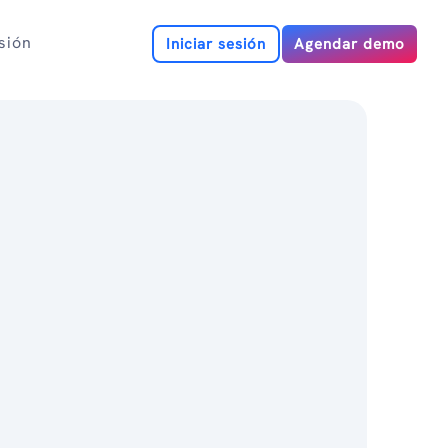
esión
Iniciar sesión
Agendar demo