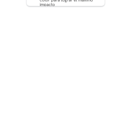
color para lograr el máximo
impacto
Ejemplos reales de
excelentes anuncios de
productos
Conclusión