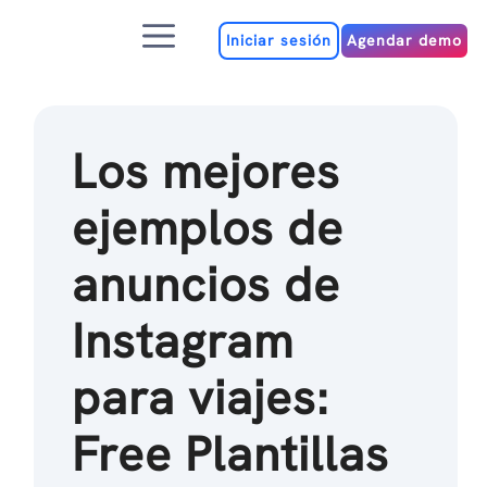
Ir
Menú
al
Iniciar sesión
Agendar demo
contenido
Los mejores
ejemplos de
anuncios de
Instagram
para viajes:
Free Plantillas