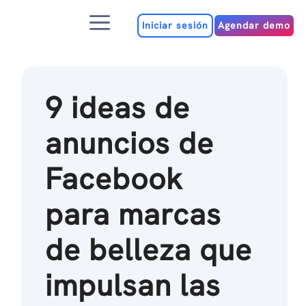
Ir
Menú
al
Iniciar sesión
Agendar demo
contenido
9 ideas de
anuncios de
Facebook
para marcas
de belleza que
impulsan las