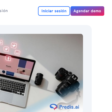
esión
Iniciar sesión
Agendar demo