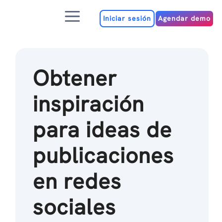
Ir
Menú
al
Iniciar sesión
Agendar demo
contenido
Obtener
inspiración
para ideas de
publicaciones
en redes
sociales