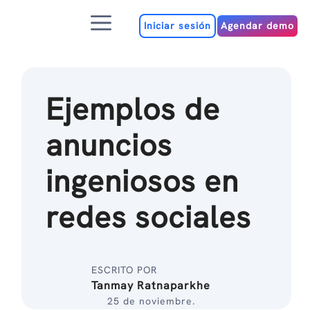
Ir
Menú
al
Iniciar sesión
Agendar demo
contenido
Ejemplos de
anuncios
ingeniosos en
redes sociales
ESCRITO POR
Tanmay Ratnaparkhe
25 de noviembre.