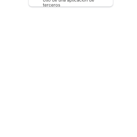
Uso de una aplicación de
terceros
¿Por qué volver a publicar?
Reels ¿en Instagram?
Consejos y mejores
prácticas para volver a
publicar un Reel en
Instagram
Puntos Clave