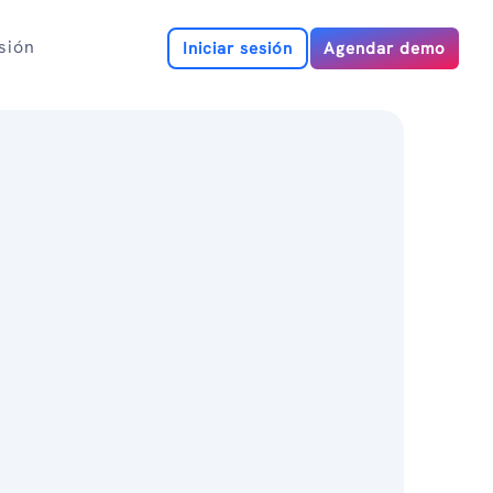
esión
Iniciar sesión
Agendar demo