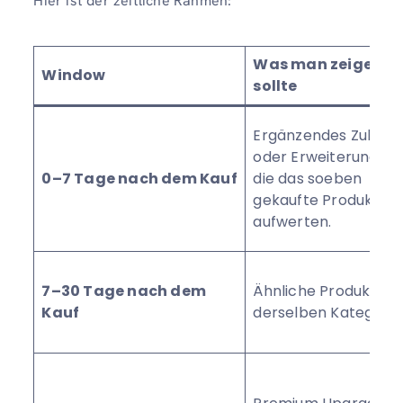
Hier ist der zeitliche Rahmen:
Was man zeigen
Window
sollte
Ergänzendes Zubehö
oder Erweiterungen,
0–7 Tage nach dem Kauf
die das soeben
gekaufte Produkt
aufwerten.
7–30 Tage nach dem
Ähnliche Produkte in
Kauf
derselben Kategorie