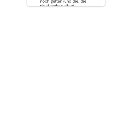
noch gelten (und die, die
nicht mehr gelten)
Die Psychologie hinter
erfolgreichen Facebook-
Schlagzeilen
Wie man Überschriften für
verschiedene
Kampagnenziele schreibt
Klickwürdige Facebook-
Anzeigenüberschriften mit
Predis.ai