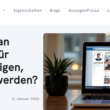
Eigenschaften
Blogs
AnzeigenPreise
L
an
ür
igen,
 werden?
5. Januar 2026