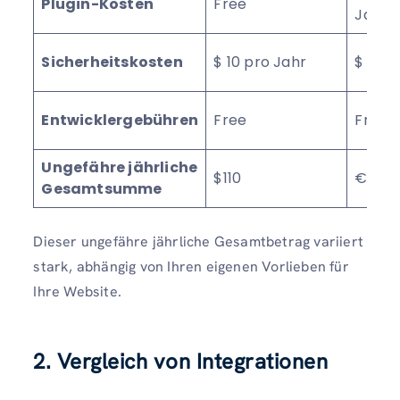
Plugin-Kosten
Free
Jahr
Sicherheitskosten
$ 10 pro Jahr
$ 150 
Entwicklergebühren
Free
Free
Ungefähre jährliche
$110
€300 
Gesamtsumme
Dieser ungefähre jährliche Gesamtbetrag variiert
stark, abhängig von Ihren eigenen Vorlieben für
Ihre Website.
2. Vergleich von Integrationen