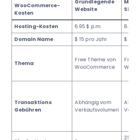
Grundlegende
Mitte
WooCommerce-
Website
Site
Kosten
Hosting-Kosten
6.95 $ p.m.
8.95 $
Domain Name
$ 15 pro Jahr
$ 15 p
Free Theme von
Free 
Thema
WooCommerce
WooC
Transaktions
Abhängig vom
Abhän
Gebühren
Verkaufsvolumen
Verka
25–10