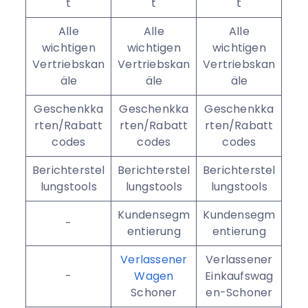
t
t
t
Alle
Alle
Alle
wichtigen
wichtigen
wichtigen
Vertriebskan
Vertriebskan
Vertriebskan
äle
äle
äle
Geschenkka
Geschenkka
Geschenkka
rten/Rabatt
rten/Rabatt
rten/Rabatt
codes
codes
codes
Berichterstel
Berichterstel
Berichterstel
lungstools
lungstools
lungstools
Kundensegm
Kundensegm
-
entierung
entierung
Verlassener
Verlassener
-
Wagen
Einkaufswag
Schoner
en-Schoner