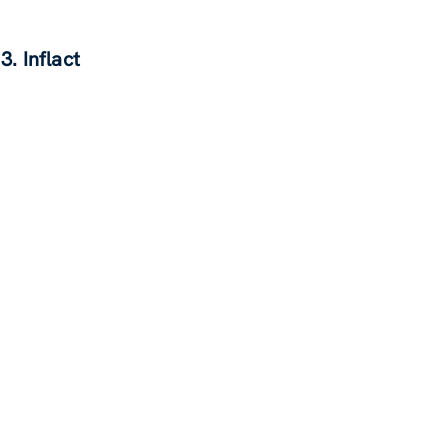
3. Inflac
t