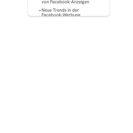
von Facebook-Anzeigen
Neue Trends in der
Facebook-Werbung
Fallstudien: Erfolgreiche
Facebook-
Werbekampagnen für Wix
Stores
Fazit