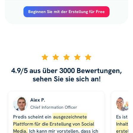
Beginnen Sie mit der Erstellung für Free
4.9/5 aus über 3000 Bewertungen,
sehen Sie sie sich an!
Alex P.
Chief Information Officer
Predis scheint ein
ausgezeichnete
Es ist 
Plattform für die Erstellung von Social
Inhalte 
Media.
Ich kann mir vorstellen, dass ich
erstell