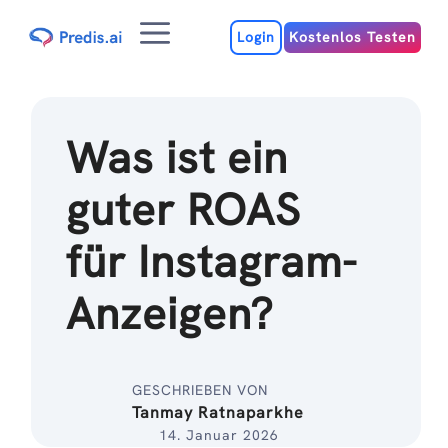
Zum
Menu
Inhalt
Login
Kostenlos Testen
Was ist ein
guter ROAS
für Instagram-
Anzeigen?
GESCHRIEBEN VON
Tanmay Ratnaparkhe
14. Januar 2026