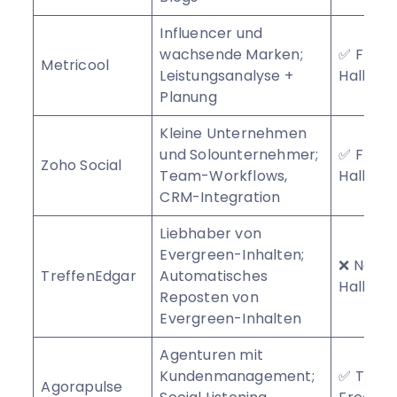
Influencer und
wachsende Marken;
✅ Free
Metricool
Leistungsanalyse +
Hallenp
Planung
Kleine Unternehmen
und Solounternehmer;
✅ Free
Zoho Social
Team-Workflows,
Hallenp
CRM-Integration
Liebhaber von
Evergreen-Inhalten;
❌ Nein 
TreffenEdgar
Automatisches
Hallenp
Reposten von
Evergreen-Inhalten
Agenturen mit
Kundenmanagement;
✅ Testv
Agorapulse