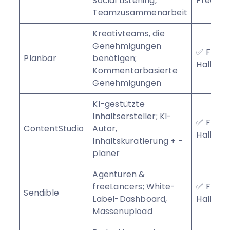
Social Listening,
Free Ha
Teamzusammenarbeit
Kreativteams, die
Genehmigungen
✅ Free
Planbar
benötigen;
Hallenp
Kommentarbasierte
Genehmigungen
KI-gestützte
Inhaltsersteller; KI-
✅ Free
ContentStudio
Autor,
Hallenp
Inhaltskuratierung + -
planer
Agenturen &
freeLancers; White-
✅ Free
Sendible
Label-Dashboard,
Hallenp
Massenupload