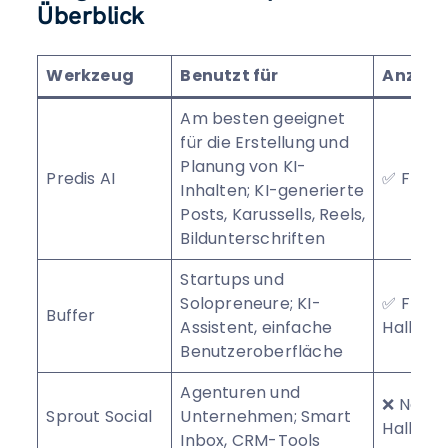
Überblick
Werkzeug
Benutzt für
Anzeig
Am besten geeignet
für die Erstellung und
Planung von KI-
Predis AI
✅ Free 
Inhalten; KI-generierte
Posts, Karussells, Reels,
Bildunterschriften
Startups und
Solopreneure; KI-
✅ Free
Buffer
Assistent, einfache
Hallenp
Benutzeroberfläche
Agenturen und
❌ Nein 
Sprout Social
Unternehmen; Smart
Hallenp
Inbox, CRM-Tools