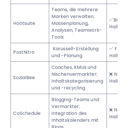
Teams, die mehrere
Marken verwalten;
✅Begren
Hootsuite
Massenplanung,
Hallenp
Analysen, Teamwork-
Tools
Karussell-Erstellung
✅ Free
PostNitro
und -Planung
Hallenp
Coaches, KMUs und
Nischenvermarkter;
❌ Nein 
SozialBee
Inhaltskategorisierung
Hallenp
und -recycling
Blogging-Teams und
Vermarkter;
❌ Nein 
CoSchedule
Integration des
Hallenp
Inhaltskalenders mit
Blogs