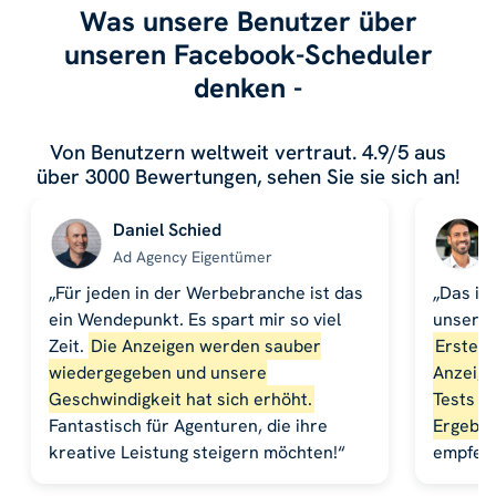
Was unsere Benutzer über
unseren Facebook-Scheduler
denken -
Von Benutzern weltweit vertraut. 4.9/5 aus
über 3000 Bewertungen, sehen Sie sie sich an!
Daniel Schied
Ad Agency Eigentümer
„Für jeden in der Werbebranche ist das
„Das is
ein Wendepunkt. Es spart mir so viel
unseres
Zeit.
Die Anzeigen werden sauber
Erstell
wiedergegeben und unsere
Anzeige
Geschwindigkeit hat sich erhöht.
Tests d
Fantastisch für Agenturen, die ihre
Ergebni
kreative Leistung steigern möchten!“
empfehl