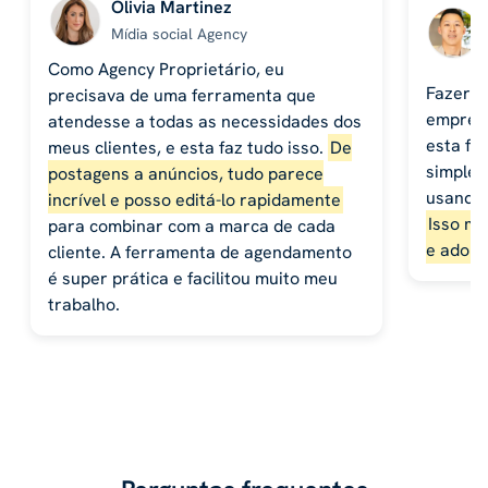
Olivia Martinez
Mídia social Agency
Como Agency Proprietário, eu
Fazer p
precisava de uma ferramenta que
empresa
atendesse a todas as necessidades dos
esta fe
meus clientes, e esta faz tudo isso.
De
simples
postagens a anúncios, tudo parece
usando 
incrível e posso editá-lo rapidamente
Isso me
para combinar com a marca de cada
e adoro
cliente. A ferramenta de agendamento
é super prática e facilitou muito meu
trabalho.