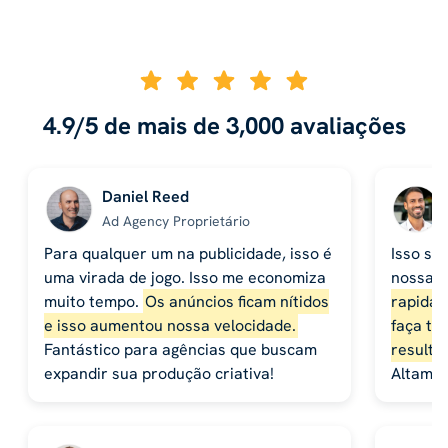
4.9/5 de mais de 3,000 avaliações
Daniel Reed
Ad Agency Proprietário
Para qualquer um na publicidade, isso é
Isso se
uma virada de jogo. Isso me economiza
nossa 
muito tempo.
Os anúncios ficam nítidos
rapidam
e isso aumentou nossa velocidade.
faça te
Fantástico para agências que buscam
resulta
expandir sua produção criativa!
Altame