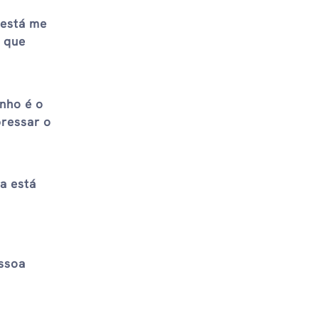
 está me
r que
nho é o
pressar o
a está
essoa