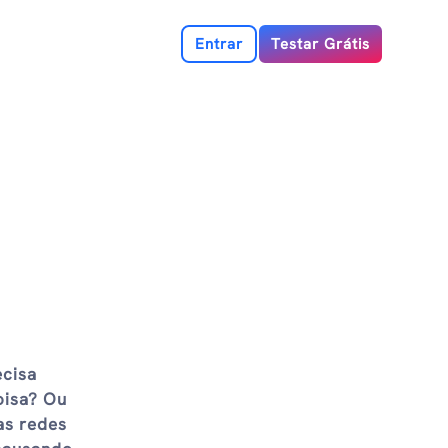
Entrar
Testar Grátis
ecisa
oisa? Ou
as redes