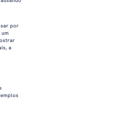
 causando
ssar por
é um
ostrar
is, a
e
xemplos