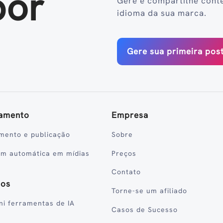
por
Gere e compartilhe cont
idioma da sua marca.
Gere sua primeira po
amento
Empresa
mento e publicação
Sobre
em automática em mídias
Preços
Contato
sos
Torne-se um afiliado
ni ferramentas de IA
Casos de Sucesso