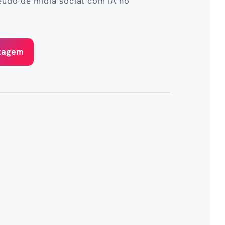
eúdo de mídia social com IA no
stagem