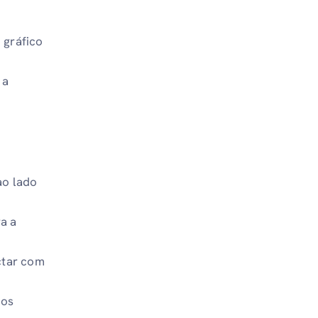
 gráfico
 a
ao lado
ra a
ctar com
 os