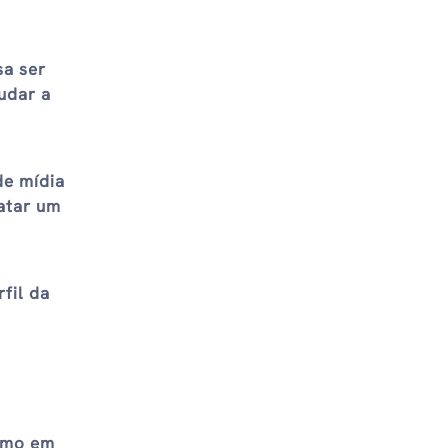
sa ser
udar a
de mídia
atar um
fil da
ermo em