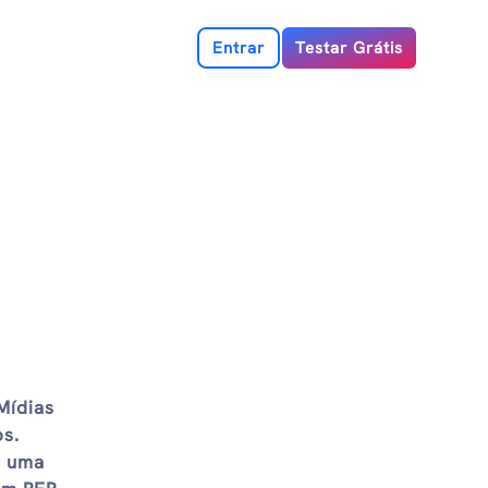
Entrar
Testar Grátis
Mídias
os.
r uma