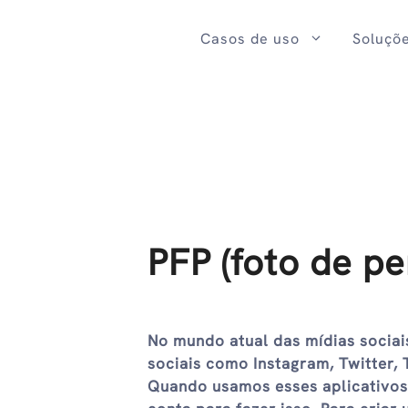
Ir
para
Casos de uso
Soluçõ
o
conteúdo
PFP (foto de per
No mundo atual das mídias sociais
sociais como Instagram, Twitter,
Quando usamos esses aplicativos 