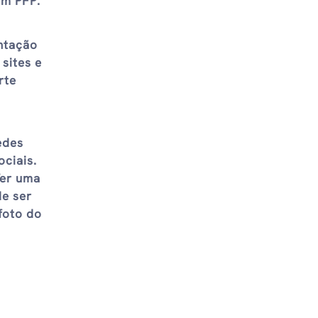
um PFP.
entação
sites e
rte
edes
ociais.
Ter uma
de ser
foto do