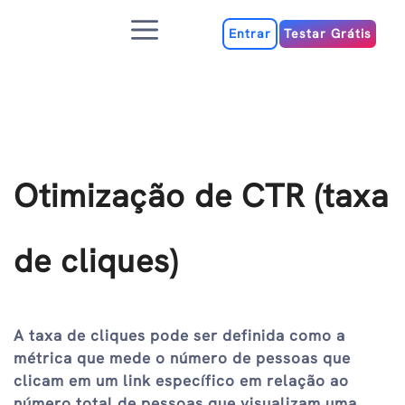
Ir
Menu
para
Entrar
Testar Grátis
o
conteúdo
Otimização de CTR (taxa
de cliques)
A taxa de cliques pode ser definida como a
métrica que mede o número de pessoas que
clicam em um link específico em relação ao
número total de pessoas que visualizam uma