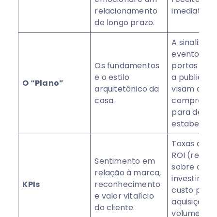
relacionamento
imediatame
de longo prazo.
A sinalizaçã
eventos de
Os fundamentos
portas abe
e o estilo
a publicida
O “Plano”
arquitetônico da
visam atrai
casa.
comprador
para dentr
estabeleci
Taxas de cl
ROI (retorn
Sentimento em
sobre o
relação à marca,
investiment
KPIs
reconhecimento
custo por
e valor vitalício
aquisição e
do cliente.
volume de