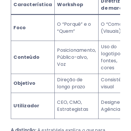
Diretrizes
Característica
Workshop
de marca
O “Porquê” e o
O “Como”
Foco
“Quem”
(Visuais)
Uso do
Posicionamento,
logotipo,
Conteúdo
Público-alvo,
fontes,
Voz
cores
Direção de
Consistênci
Objetivo
longo prazo
visual
CEO, CMO,
Designers,
Utilizador
Estrategistas
Agências
A distinção:
A estratégia explica
o que
para