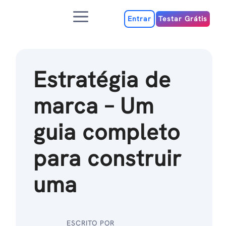
Ir
Menu
para
Entrar
Testar Grátis
o
conteúdo
Estratégia de
marca – Um
guia completo
para construir
uma
ESCRITO POR