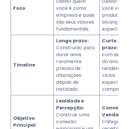
Definir quem
Definir co
Foco
você é como
você vende
empresa e quais
produtos o
são seus valores
alcançará 
fundamentais.
específicas
Longo prazo:
Curto a m
Construído para
prazo:
Evol
durar anos;
com as est
raramente
do ano, as
Timeline
precisa de
tendências 
alterações
ciclos
depois de
específicos
instalado.
campanha.
Lealdade e
Percepção:
Conversão
Construir uma
Vendas:
Ge
Objetivo
conexão
tráfego, le
Principal
emocional e um
receita