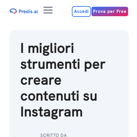
Salta
Menu
al
Accedi
Prova per Free
contenuto
I migliori
strumenti per
creare
contenuti su
Instagram
SCRITTO DA