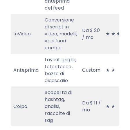
anteprima
del feed
Conversione
di script in
Da $ 20
InVideo
video, modelli,
★ ★ ★
/ mo
voci fuori
campo
Layout griglia,
fotoritocco,
Anteprima
Custom
★ ★
bozze di
didascalie
Scoperta di
hashtag,
Da $ 11 /
Colpo
analisi,
★ ★
mo
raccolte di
tag