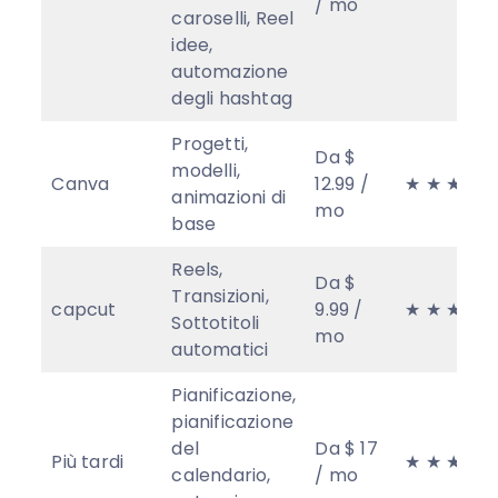
/ mo
caroselli, Reel
idee,
automazione
degli hashtag
Progetti,
Da $
modelli,
Canva
12.99 /
★ ★ ★ ★
animazioni di
mo
base
Reels,
Da $
Transizioni,
capcut
9.99 /
★ ★ ★ ★
Sottotitoli
mo
automatici
Pianificazione,
pianificazione
del
Da $ 17
Più tardi
★ ★ ★
calendario,
/ mo