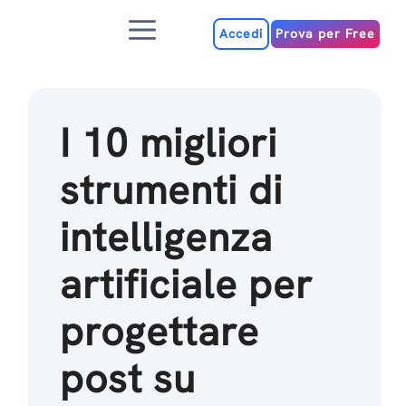
Salta
Menu
al
Accedi
Prova per Free
contenuto
I 10 migliori
strumenti di
intelligenza
artificiale per
progettare
post su