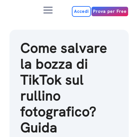
Salta
Menu
al
Accedi
Prova per Free
contenuto
Come salvare
la bozza di
TikTok sul
rullino
fotografico?
Guida